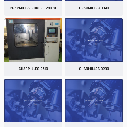
CHARMILLES ROBOFIL 240 SL
CHARMILLES D390
CHARMILLES D510
CHARMILLES D290
Une question 
ACCUEIL
SAVOIR-FAIRE
02 54 76 56 29