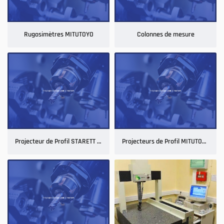
Rugosimètres MITUTOYO
Colonnes de mesure
En cochant cette case, vous consentez à recevoir nos propositions commerciales à l'adresse
email indiqué ci-dessus. Vous pouvez vous désinscrire à tout moment en utilisant
le
formulaire de désinscription
.
INSCRIPTION
Projecteur de Profil STARETT HE 400 - SR220
Projecteurs de Profil MITUTOYO PV 350 + BATY SM 350