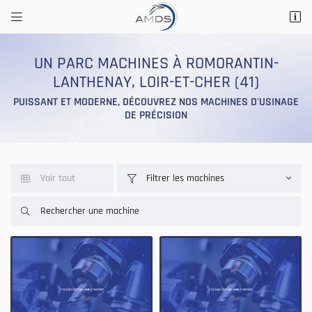


14 Rue Saint Marc
41200 Romorantin-Lanthenay
UN PARC MACHINES À ROMORANTIN-
02 54 76 56 29
LANTHENAY, LOIR-ET-CHER (41)
PUISSANT ET MODERNE, DÉCOUVREZ NOS MACHINES D'USINAGE
DE PRÉCISION
Voir tout
Filtrer les machines



Adresse email de réception

Recopier le code ci-contre

Rafraîchir le captcha
