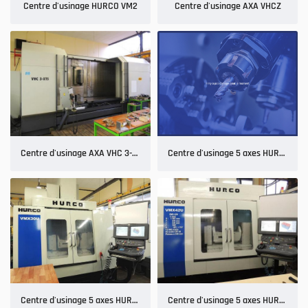
Centre d'usinage HURCO VM2
Centre d'usinage AXA VHCZ
PRODUCTION
ARC MACHINES
ÉALISATIONS
Rejoignez-nous
AVIS
Centre d'usinage AXA VHC 3-3000 XTS
Centre d'usinage 5 axes HURCO VMX 30 U - 1
ACTUALITÉS
Restez informé
CONTACT
INSCRIPTION NEWSL
Centre d'usinage 5 axes HURCO VMX 30 U
Centre d'usinage 5 axes HURCO 42SRTI