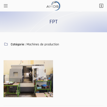


14 Rue Saint Marc
41200 Romorantin-Lanthenay
FPT
02 54 76 56 29
Catégorie :
Machines de production

Adresse email de réception

Recopier le code ci-contre

Rafraîchir le captcha
