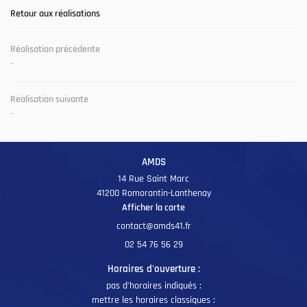
Retour aux réalisations
Une question 
ACCUEIL
Réalisation précédente
-
En cochant cette case, vous consentez à recevoir nos propositions commerciales à l'adresse
SAVOIR-FAIRE
email indiqué ci-dessus. Vous pouvez vous désinscrire à tout moment en utilisant
le
02 54 76 56 29
formulaire de désinscription
.
Réalisation suivante
PRODUCTION
INSCRIPTION
-
ARC MACHINES
AMDS
ÉALISATIONS
Rejoignez-nous
14 Rue Saint Marc
41200 Romorantin-Lanthenay
Afficher la carte
AVIS
ACTUALITÉS
02 54 76 56 29
Restez informé
Horaires d'ouverture :
CONTACT
INSCRIPTION NEWSL
pas d’horaires indiqués :
mettre les horaires classiques :