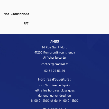
Une question 
ACCUEIL
Nos Réalisations
SAVOIR-FAIRE
02 54 76 56 29
En cochant cette case, vous consentez à recevoir nos propositions commerciales à l'adresse
FPT
email indiqué ci-dessus. Vous pouvez vous désinscrire à tout moment en utilisant
le
formulaire de désinscription
.
PRODUCTION
INSCRIPTION
AMDS
ARC MACHINES
14 Rue Saint Marc
41200 Romorantin-Lanthenay
ÉALISATIONS
Rejoignez-nous
Afficher la carte
AVIS
02 54 76 56 29
ACTUALITÉS
Horaires d'ouverture :
Restez informé
pas d’horaires indiqués :
CONTACT
mettre les horaires classiques :
INSCRIPTION NEWSL
du lundi au vendredi de
8h00 à 12h00 et de 14h00 à 18h00