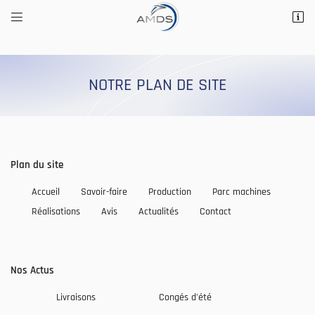


14 Rue Saint Marc
41200 Romorantin-Lanthenay
02 54 76 56 29
NOTRE PLAN DE SITE
Plan du site
Accueil
Savoir-faire
Production
Parc machines
Réalisations
Avis
Actualités
Contact
Adresse email de réception

Recopier le code ci-contre

Nos Actus
Rafraîchir le captcha

Livraisons
Congés d'été